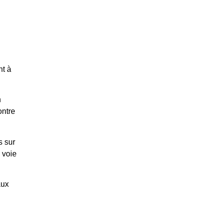
nt à
n
ontre
s sur
 voie
aux