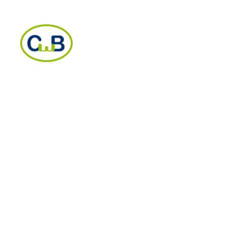
CWB Wasserbehandlung GmbH
Segelfliegerdamm 85
12487 Berlin
Deutschland
Tel.: +49 30 67893751
Mail: info@cwb-berlin.de
h2o facilities sa
8 av. Grandes Communes
1213 Petit Lancy
Switzerland